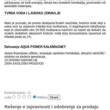
održavanja, ne troši
energiju, deluje bez dodatnih hemikalija,
proizveden od
ekoloških materijala.
TVRDA VODA I LJUDSKO ZDRAVLJE
Malo je poznato, ali prema studijama finskih
naučnika, tvrdoća vode stoji u
uskoj vezi sa
pojavom infarkta kod muškaraca. U
dugotrajnom istraživanju
koje je obuhvatilo
oko 19 000 muškaraca naučnici su uspeli da
dokažu da
svakim dodatnim stepenom tvrdoće
vode koju konzumiramo opasnost od
infarkta
pada za 1%.
Delovanje AQUA POWER KALKMAGNET
stvara finansijsku uštedu, smanjuje upotrebu
hemikalija, delujmo ekološki i
mislimo na
sledeće generacije.
25 GODINA GARANCIJE
100% EKOLOŠKI PROIZVOD
Korisnici ocene:
/ 2
Loše
Odlično
Rešenje o ispravnosti i odobrenje za prodaju