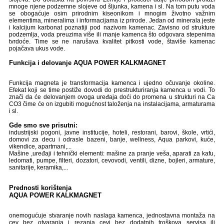
mnoge njene podzemne
slojeve od šljunka, kamena i sl. Na tom putu
voda
se obogaćuje osim prirodnim
kiseonikom i mnogim životno važnim
elementima, mineralima i informacijama iz
prirode. Jedan od minerala jeste
i kalcijum
karbonat poznatiji pod nazivom kamenac.
Zavisno od strukture
podzemlja, voda
preuzima više ili manje kamenca što
odgovara stepenima
tvrdoće. Time se ne
narušava kvalitet pitkosti vode, štaviše kamenac
pojačava ukus vode.
Funkcija i delovanje
AQUA POWER KALKMAGNET
Funkcija magneta je transformacija
kamenca i ujedno očuvanje okoline.
Efekat
koji se time postiže dovodi do
prestrukturiranja kamenca u vodi. To
znači
da će delovanjem ovoga uređaja doći do
promena u strukturi na Ca
CO3 čime će on
izgubiti mogućnost taloženja na
instalacijama, armaturama
i sl.
Gde smo sve prisutni:
industrijski pogoni,
javne institucije,
hoteli, restorani, barovi,
škole, vrtići,
domovi za
decu i odrasle bazeni,
banje, wellness,
Aqua parkovi, kuće,
vikendice, apartmani,...
Mašine ,uređaji i tehnički elementi:
mašine za pranje veša,
aparati za kafu,
ledomati, pumpe, filteri,
dozatori, cevovodi,
ventili, dizne, bojleri,
armature,
sanitarije,
keramika,...
Prednosti korištenja
AQUA POWER KALKMAGNET
onemogućuje stvaranje novih naslaga
kamenca, jednostavna montaža na
cev
bez otvaranja i rezanja cevi bez dodatnih
troškova servisa ili