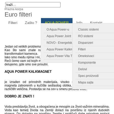
Prazna korpa
Euro filteri
Filteri
Zašto ?
AQUA POWER
Info
Kontakt
O Aqua Power-u
Classic sistemi
Aqua Power Joint
RO sistemi
NOVO - Energetska kartica
Dispanzeri
Jedan od velikih problema u svetu jeste tvrda voda – kamenac.
Aqua Power Kalkmagnet
Filteri
Kao što sami znate na svetskom tržištu se
mogu naći raznorazni
transformatori kamenca.
Aqua Power Vita Tronic
Omeksivaci
Iako smo među njima i mi, nećemo reći jesmo
li bolji..to vi ocenite....
Reći ćemo vam od kojih materijala
proizvodimo, kako funkcionišemo, na šta
Komponente
delujemo, gde smo sve prisutni.
Delovi
AQUA POWER KALKMAGNET
Spec.proizvodi
je izrađen od prirodnih materijala,
visoko delotvornih permanentnih
Mapa sajta
magneta
zatvorenih u kučište sedlastog oblika, a
proizvodi se u nekoliko
različitih veličina.
Postavlja se na cev u smeru protoka vode.
DOBRO JE ZNATI !
Voda predstavlja život, a obogaćena je
mnogim za život važnim mineralima.
Voda kao temelj života na Zemlji dolazi na
površinu iz njenih dubokih
slojeva. Do
dolaska na površinu Zemlje i protičući dalje
prirodom prolazi